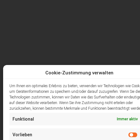
Cookie-Zustimmung verwalten
Um Ihnen ein optimales Erlebnis zu bieten, verwenden wir Technologien wie Cook
um Geräteinformationen zu speichern und/oder darauf zuzugreifen. Wenn Sie di
Technologien zustimmen, können wir Daten wie das Surfverhalten oder eindeutig
auf dieser Website verarbeiten. Wenn Sie ihre Zustimmung nicht erteilen oder
zurückziehen, können bestimmte Merkmale und Funktionen beeinträchtigt werde
Funktional
Immer aktiv
Vorlieben